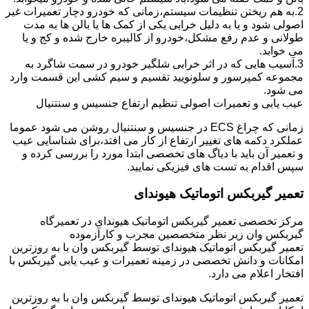
2.به هم ریختن تنظیمات سیستم،زمانی که خودرو دچار تعمیرات غیر
اصولی شود و یا به دلیل خرابی یکی از کمک ها یا بالن ها به مدت
طولانی و عدم رفع مشکل،خودرو از کالیبره خارج شده و کج و یا
می خوابد.
3.آسیب هایی که در اثر خرابی شلگیر خودرو در سمت شاگرد به
مجموعه کمپرسور و سلونویید تقسیم و سیم کشی این قسمت وارد
می شود.
عیب یابی و تعمیرات اصولی تنظیم ارتفاع جنسیس و سنتنیال
زمانی که چراغ ECS در جنسیس و سنتنیال روشن می شود عموما
عملکرد دکمه های تغییر ارتفاع از کار می افتد،برای شناسایی عیب
و تعمیر آن باید با دیاگ های تخصصی ابتدا مورد را بررسی کرده و
سپس اقدام به تست های فیزیکی نمایید.
تعمیر گیربکس اتوماتیک هیوندای
مرکز تخصصی تعمیر گیربکس اتوماتیک هیوندای در تعمیرگاه
گیربکس وان زیر نظر متخصصین مجرب و کارآزموده
تعمیر گیربکس اتوماتیک هیوندای توسط گیربکس وان با به روزترین
امکانات و دانش تخصصی در زمینه تعمیرات و عیب یابی گیربکس با
افتخار اعلام می دارد.
تعمیر گیربکس اتوماتیک هیوندای توسط گیربکس وان با به روزترین