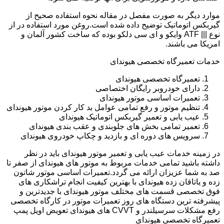
موارد دیگر به صورت مفصل در مقاله نحوه استفاده صحیح از
گیربکس اتوماتیک توضیح داده شده است.روغن مورد استفاده در از
نوع ||| ATF وایکو و ای سی دلکو بوده که ساخت کشور آلمان و
امریکا می باشند.
خدمات تعمیرگاه تخصصی هیوندای
تعمیرگاه تخصصی هیوندای
دارای خودروبر رایگان اختصاصی
تعمیرات اساسی موتور هیوندای
تنظیم موتور و رفع تمامی عوامل بد کار کردن موتور هیوندای
عیب یابی و تعمیر گیربکس اتوماتیک هیوندای
تعمیر تمامی بخش های جلوبندی و عقب بندی هیوندای
سرویس های دوره ای و بازدید و چکاپ خودروی هیوندای
در زمینه خدمات عیب یابی و تعمیر موتور هیوندای باید در نظر
داشته باشید تمامی خدمات مربوط به موتور های هیوندای از صفر تا
صد به شما عزیزان ارائه می گردد.تعمیرات اساسی موتور شاتون
زده و یاتاقان زده هیوندای با بهترین کیفیت انجام تراشکاری های
فوق تخصصی قسمت های مختلف موتور هیوندای با جدیدترین و
پیشرفته ترین دستگاه های روز تعمیرات موتور در کارگاه تخصصی
رفع مشکلات سرسیلندر و CVVT های هیوندای تعویض اویل پمپ
تعمیرگاه تخصصی هیوندای