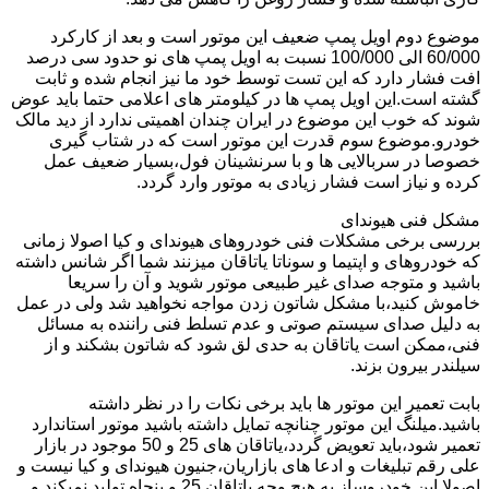
موضوع دوم اویل پمپ ضعیف این موتور است و بعد از کارکرد
60/000 الی 100/000 نسبت به اویل پمپ های نو حدود سی درصد
افت فشار دارد که این تست توسط خود ما نیز انجام شده و ثابت
گشته است.این اویل پمپ ها در کیلومتر های اعلامی حتما باید عوض
شوند که خوب این موضوع در ایران چندان اهمیتی ندارد از دید مالک
خودرو.موضوع سوم قدرت این موتور است که در شتاب گیری
خصوصا در سربالایی ها و با سرنشینان فول،بسیار ضعیف عمل
کرده و نیاز است فشار زیادی به موتور وارد گردد.
مشکل فنی هیوندای
بررسی برخی مشکلات فنی خودروهای هیوندای و کیا اصولا زمانی
که خودروهای و اپتیما و سوناتا یاتاقان میزنند شما اگر شانس داشته
باشید و متوجه صدای غیر طبیعی موتور شوید و آن را سریعا
خاموش کنید،با مشکل شاتون زدن مواجه نخواهید شد ولی در عمل
به دلیل صدای سیستم صوتی و عدم تسلط فنی راننده به مسائل
فنی،ممکن است یاتاقان به حدی لق شود که شاتون بشکند و از
سیلندر بیرون بزند.
بابت تعمیر این موتور ها باید برخی نکات را در نظر داشته
باشید.میلنگ این موتور چنانچه تمایل داشته باشید موتور استاندارد
تعمیر شود،باید تعویض گردد،یاتاقان های 25 و 50 موجود در بازار
علی رقم تبلیغات و ادعا های بازاریان،جنیون هیوندای و کیا نیست و
اصولا این خودروساز به هیچ وجه یاتاقان 25 و پنجاه تولید نمیکند و