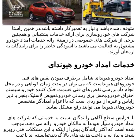
متوقف شده باشد و نیاز به تعمیرکار داشته باشد.در همین راستا
شرکت های خودروسازی برای ارائه خدمات پشتیبانی و همچنین
برخی از شرکت های خصوصی در زمینۀ ارائه خدمات امداد خودرو
مشغول به فعالیت می باشند تا آسودگی خاطر را برای رانندگان به
ارمغان آورند.
خدمات امداد خودرو هیوندای
امداد خودرو هیوندای شامل برطرف نمودن نقص های فنی
خودروهای هیونداست که می توان در مدت زمان کوتاهی و در محل
انجام داد.بررسی نقص های فنی قسمت خنک کننده خودرو،سیستم
احتراق خودرو،بخش برق رسانی خودرو،تعویض لاستیک پنچر با تایر
زاپاس و غیره از مواردی است که با اعزام امدادگر متخصص
خودروهای هیوندا می توانند رفع مشکل نمایند.
با افزایش سطح آگاهی رانندگان نسبت به خدماتی که شرکت های
امداد خودرو سیار هیوندا به مالکان خودرو ارائه می دهند،موجب
شده است که اکثر رانندگان پیش از اینکه با این مشکلات فنی روبرو
شوند و نیاز به پرداخت هزینه های بالا گردند،توانسته اند با ثبت