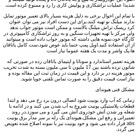
شدیدا عملیات تراشکاری و پولیش کاری را رد و ممنوع کرده است.
با تمام این احوال برخی به دلیل هزینه بسیار بالای تعمیر موتور تمایل
ندارند میلنگ نو تهیه کنند.برای این دست افراد نیز می توان عنوان
کرد ریسک تراش میلنگ بالاست و ممکن است موتور جواب ندهد
ولی مرکز با تهیه تجهیزات سنگین و به روز تراشکاری کامپیوتری در
کارگاه خود،نمونه هایی داشته که موتور جواب داده است و میتوانید
از آن استفاده کنید.اویل پمپ حتما باید عوض شود،ست کامل یاتاقان
ها،پک واشر و مدت یک هفته عموما نیاز است.
هزینه تعمیر استاندارد و سوناتا و اپتیمای یاتاقان زده در صورتی که
شاتون نزده باشند بین 17 ملیون تا سی ملیون بسته به شدت تخریب
موتور هزینه در بر دارد و این قیمت در زمان ثبت این مقاله بوده و
نیاز است قیمت دقیق را به صورت تماس تلفنی جویا شوید.
مشکل فنی هیوندای
زمانی که آب وارد یونیت شود اتصالی درون برد رخ می دهد و ابتدا
قطعات پلاستیکی یونیت شروع به آب شدن می کنند و در ادامه با
شعله ور شدن آتش خودروی آتش می گیرد و می سوزد.در روند
تعمیراتی و رفع این مشکل،هیوندای یک رله بر سر مدار برق یونیت
abs قرار داده می شود و خود یونیت نیز با نمونه اصلاح شده تعویض
می گردد.