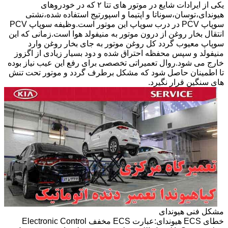
یکی از ایرادات شایع در موتور های تتا ۲ که در خودروهای
هیوندای،توسان،سوناتا و اپتیما و اسپورتیج استفاده شده،نشتی
سوپاپ PCV در درب سوپاپ این موتور است.وظیفه سوپاپ PCV
انتقال بخار روغن از درون موتور به منیفولد هوا است.زمانی که این
سوپاپ معیوب گردد کل روغن موتور به جای بخار روغن وارد
منیفولد و سپس محفظه احتراق شده و دود بسیار زیادی از اگزوز
خارج می شود.روال تعمیراتی تخصصی برای رفع این عیب نیاز بوده
تا اطمینان حاصل شود که مشکل برطرف گردد و موتور تحت تنش
های سنگین قرار نگیرد.
مشکل فنی هیوندای
خطای ECS هیوندای:عبارت ECS مخفف Electronic Control