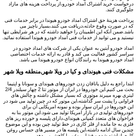
درخواست خرید اشتراک امداد خودرو،از پرداخت هزینه های مازاد
جلوگیری کنند.
پرداخت هزینۀ حق اشتراک امداد خودرو هیوندا در برابر خدمات فنی
که در صورت وقوع حادثه،دریافت می کنند،بسیار ناچیز می
باشد.ضمن آنکه این اطمینان را خواهید داشته که در هر شرایطی تنها
نیستید و می توانید از خدمات فنی امداد خودرو هیوندا استفاده نمائید.
امداد خودرو آبتین به عنوان یکی از شرکت های امداد خودرو در
سراسر کشور فعالیت می کند و قادر به ارائه خدمات اختصاصی
امداد خودرو هیوندا به رانندگان انواع خودرو هیوندا می باشد.
مشکلات فنی هیوندای و کیا در ویلا شهر,منطقه ویلا شهر
ابتدا راجع به دلیل یاتاقان زدن خودروهای هیوندای و سوناتا و اپتیما
بحث می کنیم.این خودروها در ایران از موتور تتا 2 چهار سیلندر 2/4
لیتری بهره میبرند موتوری که بسیار مشکل داشته و چالش های
فراوانی را پشت سر گذاشته،این موتور که در چین تولید می شود در
این خودروها در ایران سوار بوده و نمونه امریکایی آن برای
خودروهای تولیدی در بازار امریکا تولید می شود.این موتور بنا به
فراخوان های متعدد کمپانی هیوندای،دارای پلیسه و خورده ریز های
فلزی به جا مانده از فلز کاری در خط تولید چین بوده و این موضوع
چندین سال ادامه داشته،این پلیسه ها در مسیر های حساس روغن
کاری انباشته شده و فشار روغن را کاهش می دهد.