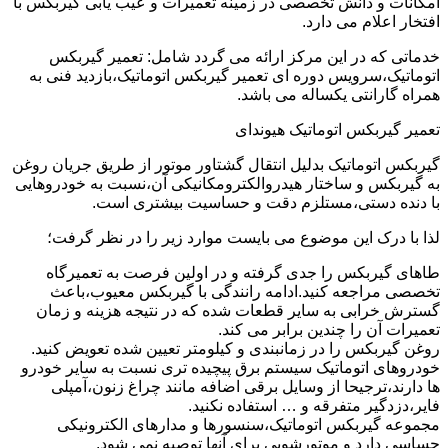
امکانات و دانش تخصصی در زمینه تعمیرات و عیب یابی گیربکس با
افتخار اعلام می دارد.
خدماتی که در این مرکز ارائه می گردد شامل: تعمیر گیربکس
اتوماتیک،سرویس دوره ای تعمیر گیربکس اتوماتیک،بازدید فنی به
همراه گارانتی یکساله می باشد.
تعمیر گیربکس اتوماتیک هیوندای
گیربکس اتوماتیک بدلیل انتقال گشتاور موتور از طریق جریان روغن
به گیربکس و ساختار هیدروالکترومکانیکی آن،نسبت به خودروهایی
با دنده دستی،مستلزم دقت و حساسیت بیشتری است.
لذا با درک این موضوع می بایست موارد زیر را در نظر گرفت؛
طاهای گیربکس را جدی گرفته و در اولین فرصت به تعمیرگاه
تخصصی مراجعه کنید.ادامه رانندگی با گیربکس معیوب،باعث
گسترش خرابی به سایر قطعات شده که در نتیجه هزینه و زمان
تعمیرات آن را چندین برابر می کند.
روغن گیربکس را در زمانبندی و کیلومتر تعیین شده تعویض کنید.
خودروهای اتوماتیک سیستم برق پیچیده تری نسبت به سایر خودرو
ها دارند،ترجیحا از وسایل برقی اضافه مانند چراغ زنون،آمپلی
فایر،دزدگیر متفرقه و … استفاده نکنید.
مجموعه گیربکس اتوماتیک،سنسورها و مدارهای الکترونیکی
حساسی دارد و موتورشویی برای آنها توصیه نمی شود.