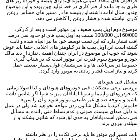
فراخوان های متعدد کمپانی هیوندای،دارای پلیسه و خورده ریز های
فلزی به جا مانده از فلز کاری در خط تولید چین بوده و این موضوع
چندین سال ادامه داشته،این پلیسه ها در مسیر های حساس روغن
کاری انباشته شده و فشار روغن را کاهش می دهد.
موضوع دوم اویل پمپ ضعیف این موتور است و بعد از کارکرد
60/000 الی 100/000 نسبت به اویل پمپ های نو حدود سی درصد
افت فشار دارد که این تست توسط خود ما نیز انجام شده و ثابت
گشته است.این اویل پمپ ها در کیلومتر های اعلامی حتما باید عوض
شوند که خوب این موضوع در ایران چندان اهمیتی ندارد از دید مالک
خودرو.موضوع سوم قدرت این موتور است که در شتاب گیری
خصوصا در سربالایی ها و با سرنشینان فول،بسیار ضعیف عمل
کرده و نیاز است فشار زیادی به موتور وارد گردد.
مشکل فنی هیوندای
بررسی برخی مشکلات فنی خودروهای هیوندای و کیا اصولا زمانی
که خودروهای و اپتیما و سوناتا یاتاقان میزنند شما اگر شانس داشته
باشید و متوجه صدای غیر طبیعی موتور شوید و آن را سریعا
خاموش کنید،با مشکل شاتون زدن مواجه نخواهید شد ولی در عمل
به دلیل صدای سیستم صوتی و عدم تسلط فنی راننده به مسائل
فنی،ممکن است یاتاقان به حدی لق شود که شاتون بشکند و از
سیلندر بیرون بزند.
بابت تعمیر این موتور ها باید برخی نکات را در نظر داشته