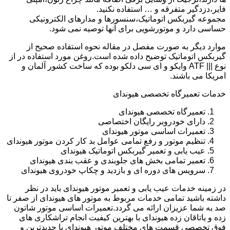
فایر،دزدگیر متفرقه و … استفاده نکنید.
مجموعه گیربکس اتوماتیک،سنسورها و مدارهای الکترونیکی
حساسی دارد و موتورشویی برای آنها توصیه نمی شود.
موارد دیگر به صورت مفصل در مقاله نحوه استفاده صحیح از
گیربکس اتوماتیک توضیح داده شده است.روغن مورد استفاده در از
نوع ||| ATF وایکو و ای سی دلکو بوده که ساخت کشور آلمان و
امریکا می باشند.
خدمات تعمیرگاه تخصصی هیوندای
تعمیرگاه تخصصی هیوندای
دارای خودروبر رایگان اختصاصی
تعمیرات اساسی موتور هیوندای
تنظیم موتور و رفع تمامی عوامل بد کار کردن موتور هیوندای
عیب یابی و تعمیر گیربکس اتوماتیک هیوندای
تعمیر تمامی بخش های جلوبندی و عقب بندی هیوندای
سرویس های دوره ای و بازدید و چکاپ خودروی هیوندای
در زمینه خدمات عیب یابی و تعمیر موتور هیوندای باید در نظر
داشته باشید تمامی خدمات مربوط به موتور های هیوندای از صفر تا
صد به شما عزیزان ارائه می گردد.تعمیرات اساسی موتور شاتون
زده و یاتاقان زده هیوندای با بهترین کیفیت انجام تراشکاری های
فوق تخصصی قسمت های مختلف موتور هیوندای با جدیدترین و