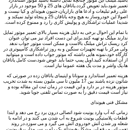
باشید.میلنگ این موتور چنانچه تمایل داشته باشید موتور استاندارد
تعمیر شود،باید تعویض گردد،یاتاقان های 25 و 50 موجود در بازار
علی رقم تبلیغات و ادعا های بازاریان،جنیون هیوندای و کیا نیست و
اصولا این خودروساز به هیچ وجه یاتاقان 25 و پنجاه تولید نمیکند و
شدیدا عملیات تراشکاری و پولیش کاری را رد و ممنوع کرده است.
با تمام این احوال برخی به دلیل هزینه بسیار بالای تعمیر موتور تمایل
ندارند میلنگ نو تهیه کنند.برای این دست افراد نیز می توان عنوان
کرد ریسک تراش میلنگ بالاست و ممکن است موتور جواب ندهد
ولی مرکز با تهیه تجهیزات سنگین و به روز تراشکاری کامپیوتری در
کارگاه خود،نمونه هایی داشته که موتور جواب داده است و میتوانید
از آن استفاده کنید.اویل پمپ حتما باید عوض شود،ست کامل یاتاقان
ها،پک واشر و مدت یک هفته عموما نیاز است.
هزینه تعمیر استاندارد و سوناتا و اپتیمای یاتاقان زده در صورتی که
شاتون نزده باشند بین 17 ملیون تا سی ملیون بسته به شدت تخریب
موتور هزینه در بر دارد و این قیمت در زمان ثبت این مقاله بوده و
نیاز است قیمت دقیق را به صورت تماس تلفنی جویا شوید.
مشکل فنی هیوندای
زمانی که آب وارد یونیت شود اتصالی درون برد رخ می دهد و ابتدا
قطعات پلاستیکی یونیت شروع به آب شدن می کنند و در ادامه با
شعله ور شدن آتش خودروی آتش می گیرد و می سوزد.در روند
تعمیراتی و رفع این مشکل،هیوندای یک رله بر سر مدار برق یونیت