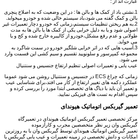
عبارت اند از :
1.نشتی باد از کمک ها و بالن ها : در این وضعیت که به اصلاح پنچری
بالن و کمک گفته می شود،باد سیستم خالی شده و خودرو میخوابد.
2.به هم ریختن تنظیمات سیستم،زمانی که خودرو دچار تعمیرات غیر
اصولی شود و یا به دلیل خرابی یکی از کمک ها یا بالن ها به مدت
طولانی و عدم رفع مشکل،خودرو از کالیبره خارج شده و کج و یا
می خوابد.
3.آسیب هایی که در اثر خرابی شلگیر خودرو در سمت شاگرد به
مجموعه کمپرسور و سلونویید تقسیم و سیم کشی این قسمت وارد
می شود.
عیب یابی و تعمیرات اصولی تنظیم ارتفاع جنسیس و سنتنیال
زمانی که چراغ ECS در جنسیس و سنتنیال روشن می شود عموما
عملکرد دکمه های تغییر ارتفاع از کار می افتد،برای شناسایی عیب
و تعمیر آن باید با دیاگ های تخصصی ابتدا مورد را بررسی کرده و
سپس اقدام به تست های فیزیکی نمایید.
تعمیر گیربکس اتوماتیک هیوندای
مرکز تخصصی تعمیر گیربکس اتوماتیک هیوندای در تعمیرگاه
گیربکس وان زیر نظر متخصصین مجرب و کارآزموده
تعمیر گیربکس اتوماتیک هیوندای توسط گیربکس وان با به روزترین
امکانات و دانش تخصصی در زمینه تعمیرات و عیب یابی گیربکس با