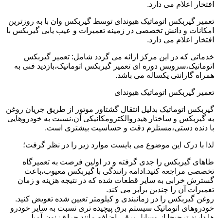
افتخار اعلام می دارد.
تعمیر گیربکس اتوماتیک هیوندای توسط گیربکس وان با به روزترین
امکانات و دانش تخصصی در زمینه تعمیرات و عیب یابی گیربکس با
افتخار اعلام می دارد.
خدماتی که در این مرکز ارائه می گردد شامل: تعمیر گیربکس
اتوماتیک،سرویس دوره ای تعمیر گیربکس اتوماتیک،بازدید فنی به
همراه گارانتی یکساله می باشد.
تعمیر گیربکس اتوماتیک هیوندای
گیربکس اتوماتیک بدلیل انتقال گشتاور موتور از طریق جریان روغن
به گیربکس و ساختار هیدروالکترومکانیکی آن،نسبت به خودروهایی
با دنده دستی،مستلزم دقت و حساسیت بیشتری است.
لذا با درک این موضوع می بایست موارد زیر را در نظر گرفت؛
طاهای گیربکس را جدی گرفته و در اولین فرصت به تعمیرگاه
تخصصی مراجعه کنید.ادامه رانندگی با گیربکس معیوب،باعث
گسترش خرابی به سایر قطعات شده که در نتیجه هزینه و زمان
تعمیرات آن را چندین برابر می کند.
روغن گیربکس را در زمانبندی و کیلومتر تعیین شده تعویض کنید.
خودروهای اتوماتیک سیستم برق پیچیده تری نسبت به سایر خودرو
ها دارند،ترجیحا از وسایل برقی اضافه مانند چراغ زنون،آمپلی