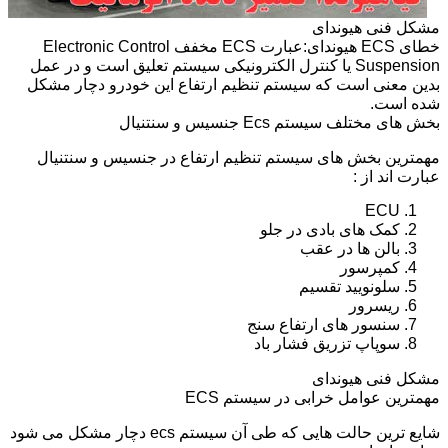
مشکل فنی هیوندای
خطای ECS هیوندای:عبارت ECS مخفف Electronic Control
Suspension یا کنترل الکترونیکی سیستم تعلیق است و در عمل
بدین معنی است که سیستم تنظیم ارتفاع این خودرو دچار مشکل
شده است.
بخش های مختلف سیستم Ecs جنسیس و سنتنیال
مهمترین بخش های سیستم تنظیم ارتفاع در جنسیس و سنتنیال
عبارت اند از :
ECU
کمک های بادی در جلو
بالن ها در عقب
کمپرسور
سلونویید تقسیم
ریسرور
سنسور های ارتفاع سنج
سوپاپ تزریق فشار باد
مشکل فنی هیوندای
مهمترین عوامل خرابی در سیستم ECS
شایع ترین حالت هایی که طی آن سیستم ecs دچار مشکل می شود