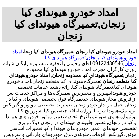
امداد خودرو هیوندای کیا
زنجان,تعمیرگاه هیوندای کیا
زنجان
امداد خودرو هیوندای کیا زنجان
,
تعمیرگاه هیوندای کیا زنجان
امداد
خودرو هیوندای کیا زنجان
,
تعمیرگاه هیوندای کیا
زنجان
,09122430546-آقای رحیمی-با تخفیف مشاوره رایگان شبانه
روزی کارگران مجرب امداد خودرو هیوندای کیا محدوده
زنجان,
تعمیرگاه هیوندای کیا محدوده زنجان
,
امداد خودرو هیوندای
کیا منطقه زنجان
,تعمیرگاه هیوندای کیا منطقه زنجان,امداد خودرو
هیوندای کیا,تعمیرگاه هیوندای کیا,ارائه دهنده خدمات تخصصی
خودرو هیوندایبهترین و معتبرترین تعمیرگاه ها و مراکز خدمات پس
از فروش مجاز هیوندای,حتعمیرگاه فوق تخصصی هیوندای و کیا در
زنجان,حمل بار ادارات در زنجان,تعمیرات تخصصی موتور و گیربکس
اتوماتیک،هیوندا سوناتا,آزرا,سانتافه,جنسیس,کیا اسپورتیچ-کیا
اوپتیما‌,ماهاوی-سورنتو با نرخ اتحادیه,تعمیر موتور خودروهای هیوندا
و کیا در زنجان,،تعمیر جلوبندی هیوندای در زنجان,دیاگ و برق
تخصصی هیوندای,اعمیر خودرو های هیوندا و کیا.تعمیرات اساسی
موتور،گیربکس اتومات،جلوبندی،برق خودروهای وارداتی و سرویس