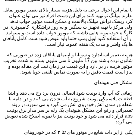
با تمام این احوال برخی به دلیل هزینه بسیار بالای تعمیر موتور تمایل
ندارند میلنگ نو تهیه کنند.برای این دست افراد نیز می توان عنوان
کرد ریسک تراش میلنگ بالاست و ممکن است موتور جواب ندهد
ولی مرکز با تهیه تجهیزات سنگین و به روز تراشکاری کامپیوتری در
کارگاه خود،نمونه هایی داشته که موتور جواب داده است و میتوانید
از آن استفاده کنید.اویل پمپ حتما باید عوض شود،ست کامل یاتاقان
ها،پک واشر و مدت یک هفته عموما نیاز است.
هزینه تعمیر استاندارد و سوناتا و اپتیمای یاتاقان زده در صورتی که
شاتون نزده باشند بین 17 ملیون تا سی ملیون بسته به شدت تخریب
موتور هزینه در بر دارد و این قیمت در زمان ثبت این مقاله بوده و
نیاز است قیمت دقیق را به صورت تماس تلفنی جویا شوید.
مشکل فنی هیوندای
زمانی که آب وارد یونیت شود اتصالی درون برد رخ می دهد و ابتدا
قطعات پلاستیکی یونیت شروع به آب شدن می کنند و در ادامه با
شعله ور شدن آتش خودروی آتش می گیرد و می سوزد.در روند
تعمیراتی و رفع این مشکل،هیوندای یک رله بر سر مدار برق یونیت
abs قرار داده می شود و خود یونیت نیز با نمونه اصلاح شده تعویض
می گردد.
یکی از ایرادات شایع در موتور های تتا ۲ که در خودروهای