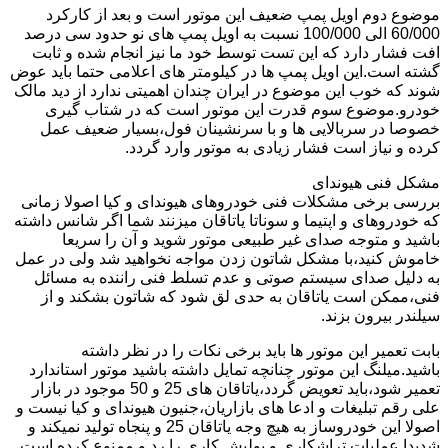
موضوع دوم اویل پمپ ضعیف این موتور است و بعد از کارکرد
60/000 الی 100/000 نسبت به اویل پمپ های نو حدود سی درصد
افت فشار دارد که این تست توسط خود ما نیز انجام شده و ثابت
گشته است.این اویل پمپ ها در کیلومتر های اعلامی حتما باید عوض
شوند که خوب این موضوع در ایران چندان اهمیتی ندارد از دید مالک
خودرو.موضوع سوم قدرت این موتور است که در شتاب گیری
خصوصا در سربالایی ها و با سرنشینان فول،بسیار ضعیف عمل
کرده و نیاز است فشار زیادی به موتور وارد گردد.
مشکل فنی هیوندای
بررسی برخی مشکلات فنی خودروهای هیوندای و کیا اصولا زمانی
که خودروهای و اپتیما و سوناتا یاتاقان میزنند شما اگر شانس داشته
باشید و متوجه صدای غیر طبیعی موتور شوید و آن را سریعا
خاموش کنید،با مشکل شاتون زدن مواجه نخواهید شد ولی در عمل
به دلیل صدای سیستم صوتی و عدم تسلط فنی راننده به مسائل
فنی،ممکن است یاتاقان به حدی لق شود که شاتون بشکند و از
سیلندر بیرون بزند.
بابت تعمیر این موتور ها باید برخی نکات را در نظر داشته
باشید.میلنگ این موتور چنانچه تمایل داشته باشید موتور استاندارد
تعمیر شود،باید تعویض گردد،یاتاقان های 25 و 50 موجود در بازار
علی رقم تبلیغات و ادعا های بازاریان،جنیون هیوندای و کیا نیست و
اصولا این خودروساز به هیچ وجه یاتاقان 25 و پنجاه تولید نمیکند و
شدیدا عملیات تراشکاری و پولیش کاری را رد و ممنوع کرده است.