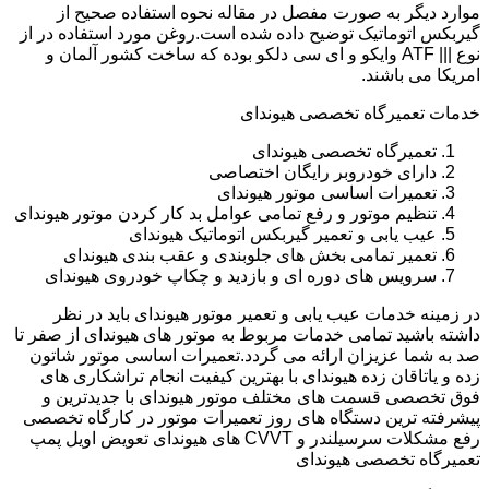
موارد دیگر به صورت مفصل در مقاله نحوه استفاده صحیح از
گیربکس اتوماتیک توضیح داده شده است.روغن مورد استفاده در از
نوع ||| ATF وایکو و ای سی دلکو بوده که ساخت کشور آلمان و
امریکا می باشند.
خدمات تعمیرگاه تخصصی هیوندای
تعمیرگاه تخصصی هیوندای
دارای خودروبر رایگان اختصاصی
تعمیرات اساسی موتور هیوندای
تنظیم موتور و رفع تمامی عوامل بد کار کردن موتور هیوندای
عیب یابی و تعمیر گیربکس اتوماتیک هیوندای
تعمیر تمامی بخش های جلوبندی و عقب بندی هیوندای
سرویس های دوره ای و بازدید و چکاپ خودروی هیوندای
در زمینه خدمات عیب یابی و تعمیر موتور هیوندای باید در نظر
داشته باشید تمامی خدمات مربوط به موتور های هیوندای از صفر تا
صد به شما عزیزان ارائه می گردد.تعمیرات اساسی موتور شاتون
زده و یاتاقان زده هیوندای با بهترین کیفیت انجام تراشکاری های
فوق تخصصی قسمت های مختلف موتور هیوندای با جدیدترین و
پیشرفته ترین دستگاه های روز تعمیرات موتور در کارگاه تخصصی
رفع مشکلات سرسیلندر و CVVT های هیوندای تعویض اویل پمپ
تعمیرگاه تخصصی هیوندای