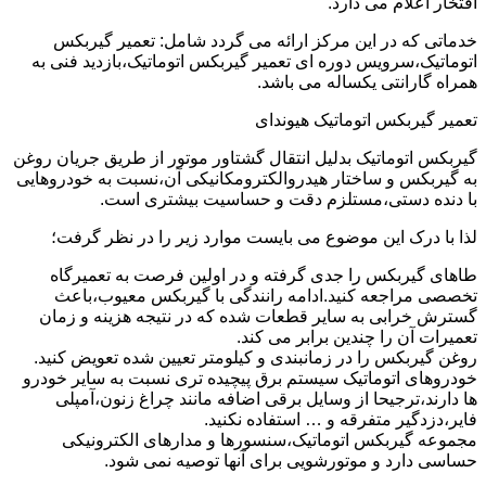
افتخار اعلام می دارد.
خدماتی که در این مرکز ارائه می گردد شامل: تعمیر گیربکس
اتوماتیک،سرویس دوره ای تعمیر گیربکس اتوماتیک،بازدید فنی به
همراه گارانتی یکساله می باشد.
تعمیر گیربکس اتوماتیک هیوندای
گیربکس اتوماتیک بدلیل انتقال گشتاور موتور از طریق جریان روغن
به گیربکس و ساختار هیدروالکترومکانیکی آن،نسبت به خودروهایی
با دنده دستی،مستلزم دقت و حساسیت بیشتری است.
لذا با درک این موضوع می بایست موارد زیر را در نظر گرفت؛
طاهای گیربکس را جدی گرفته و در اولین فرصت به تعمیرگاه
تخصصی مراجعه کنید.ادامه رانندگی با گیربکس معیوب،باعث
گسترش خرابی به سایر قطعات شده که در نتیجه هزینه و زمان
تعمیرات آن را چندین برابر می کند.
روغن گیربکس را در زمانبندی و کیلومتر تعیین شده تعویض کنید.
خودروهای اتوماتیک سیستم برق پیچیده تری نسبت به سایر خودرو
ها دارند،ترجیحا از وسایل برقی اضافه مانند چراغ زنون،آمپلی
فایر،دزدگیر متفرقه و … استفاده نکنید.
مجموعه گیربکس اتوماتیک،سنسورها و مدارهای الکترونیکی
حساسی دارد و موتورشویی برای آنها توصیه نمی شود.