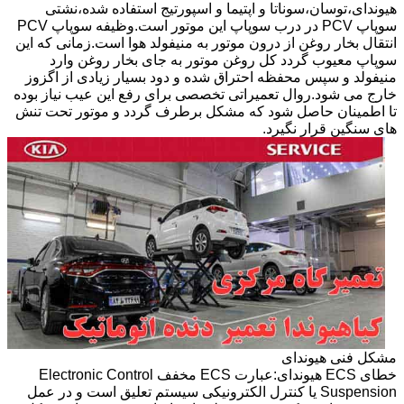
هیوندای،توسان،سوناتا و اپتیما و اسپورتیج استفاده شده،نشتی
سوپاپ PCV در درب سوپاپ این موتور است.وظیفه سوپاپ PCV
انتقال بخار روغن از درون موتور به منیفولد هوا است.زمانی که این
سوپاپ معیوب گردد کل روغن موتور به جای بخار روغن وارد
منیفولد و سپس محفظه احتراق شده و دود بسیار زیادی از اگزوز
خارج می شود.روال تعمیراتی تخصصی برای رفع این عیب نیاز بوده
تا اطمینان حاصل شود که مشکل برطرف گردد و موتور تحت تنش
های سنگین قرار نگیرد.
مشکل فنی هیوندای
خطای ECS هیوندای:عبارت ECS مخفف Electronic Control
Suspension یا کنترل الکترونیکی سیستم تعلیق است و در عمل