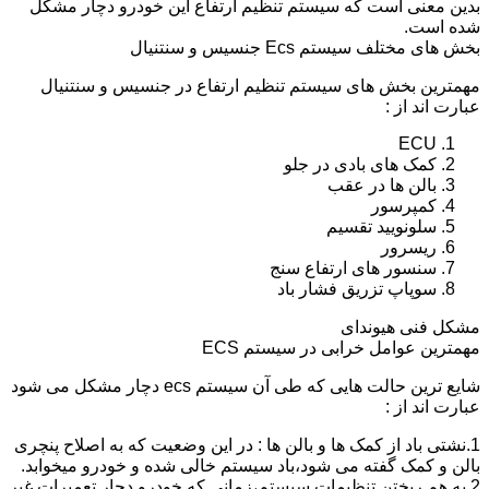
بدین معنی است که سیستم تنظیم ارتفاع این خودرو دچار مشکل
شده است.
بخش های مختلف سیستم Ecs جنسیس و سنتنیال
مهمترین بخش های سیستم تنظیم ارتفاع در جنسیس و سنتنیال
عبارت اند از :
ECU
کمک های بادی در جلو
بالن ها در عقب
کمپرسور
سلونویید تقسیم
ریسرور
سنسور های ارتفاع سنج
سوپاپ تزریق فشار باد
مشکل فنی هیوندای
مهمترین عوامل خرابی در سیستم ECS
شایع ترین حالت هایی که طی آن سیستم ecs دچار مشکل می شود
عبارت اند از :
1.نشتی باد از کمک ها و بالن ها : در این وضعیت که به اصلاح پنچری
بالن و کمک گفته می شود،باد سیستم خالی شده و خودرو میخوابد.
2.به هم ریختن تنظیمات سیستم،زمانی که خودرو دچار تعمیرات غیر