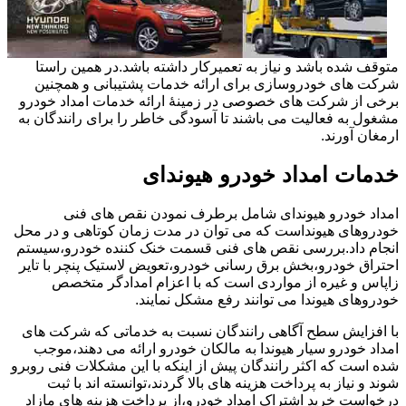
متوقف شده باشد و نیاز به تعمیرکار داشته باشد.در همین راستا
شرکت های خودروسازی برای ارائه خدمات پشتیبانی و همچنین
برخی از شرکت های خصوصی در زمینۀ ارائه خدمات امداد خودرو
مشغول به فعالیت می باشند تا آسودگی خاطر را برای رانندگان به
ارمغان آورند.
خدمات امداد خودرو هیوندای
امداد خودرو هیوندای شامل برطرف نمودن نقص های فنی
خودروهای هیونداست که می توان در مدت زمان کوتاهی و در محل
انجام داد.بررسی نقص های فنی قسمت خنک کننده خودرو،سیستم
احتراق خودرو،بخش برق رسانی خودرو،تعویض لاستیک پنچر با تایر
زاپاس و غیره از مواردی است که با اعزام امدادگر متخصص
خودروهای هیوندا می توانند رفع مشکل نمایند.
با افزایش سطح آگاهی رانندگان نسبت به خدماتی که شرکت های
امداد خودرو سیار هیوندا به مالکان خودرو ارائه می دهند،موجب
شده است که اکثر رانندگان پیش از اینکه با این مشکلات فنی روبرو
شوند و نیاز به پرداخت هزینه های بالا گردند،توانسته اند با ثبت
درخواست خرید اشتراک امداد خودرو،از پرداخت هزینه های مازاد