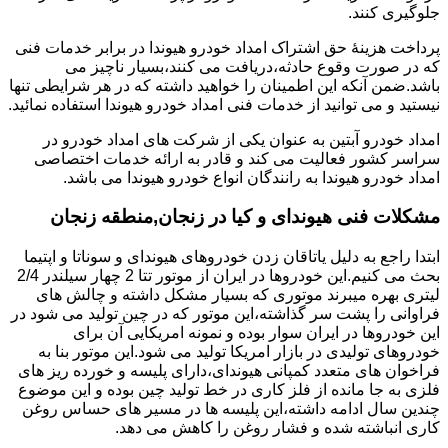
جلوگیری کنند.
پرداخت هزینۀ حق اشتراک امداد خودرو هیوندا در برابر خدمات فنی
که در صورت وقوع حادثه،دریافت می کنند،بسیار ناچیز می
باشد.ضمن آنکه این اطمینان را خواهید داشته که در هر شرایطی تنها
نیستید و می توانید از خدمات فنی امداد خودرو هیوندا استفاده نمائید.
امداد خودرو آبتین به عنوان یکی از شرکت های امداد خودرو در
سراسر کشور فعالیت می کند و قادر به ارائه خدمات اختصاصی
امداد خودرو هیوندا به رانندگان انواع خودرو هیوندا می باشد.
مشکلات فنی هیوندای و کیا در زنجان,منطقه زنجان
ابتدا راجع به دلیل یاتاقان زدن خودروهای هیوندای و سوناتا و اپتیما
بحث می کنیم.این خودروها در ایران از موتور تتا 2 چهار سیلندر 2/4
لیتری بهره میبرند موتوری که بسیار مشکل داشته و چالش های
فراوانی را پشت سر گذاشته،این موتور که در چین تولید می شود در
این خودروها در ایران سوار بوده و نمونه امریکایی آن برای
خودروهای تولیدی در بازار امریکا تولید می شود.این موتور بنا به
فراخوان های متعدد کمپانی هیوندای،دارای پلیسه و خورده ریز های
فلزی به جا مانده از فلز کاری در خط تولید چین بوده و این موضوع
چندین سال ادامه داشته،این پلیسه ها در مسیر های حساس روغن
کاری انباشته شده و فشار روغن را کاهش می دهد.