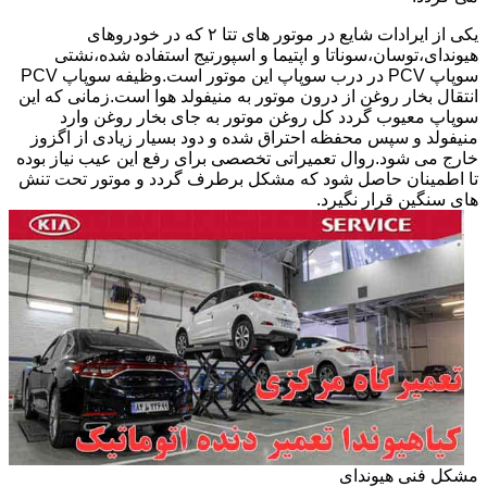
یکی از ایرادات شایع در موتور های تتا ۲ که در خودروهای
هیوندای،توسان،سوناتا و اپتیما و اسپورتیج استفاده شده،نشتی
سوپاپ PCV در درب سوپاپ این موتور است.وظیفه سوپاپ PCV
انتقال بخار روغن از درون موتور به منیفولد هوا است.زمانی که این
سوپاپ معیوب گردد کل روغن موتور به جای بخار روغن وارد
منیفولد و سپس محفظه احتراق شده و دود بسیار زیادی از اگزوز
خارج می شود.روال تعمیراتی تخصصی برای رفع این عیب نیاز بوده
تا اطمینان حاصل شود که مشکل برطرف گردد و موتور تحت تنش
های سنگین قرار نگیرد.
مشکل فنی هیوندای