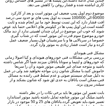
چندین سال ادامه داشته،این پلیسه ها در مسیر های حساس روغن
کاری انباشته شده و فشار روغن را کاهش می دهد.
موضوع دوم اویل پمپ ضعیف این موتور است و بعد از کارکرد
60/000 الی 100/000 نسبت به اویل پمپ های نو حدود سی درصد
افت فشار دارد که این تست توسط خود ما نیز انجام شده و ثابت
گشته است.این اویل پمپ ها در کیلومتر های اعلامی حتما باید عوض
شوند که خوب این موضوع در ایران چندان اهمیتی ندارد از دید مالک
خودرو.موضوع سوم قدرت این موتور است که در شتاب گیری
خصوصا در سربالایی ها و با سرنشینان فول،بسیار ضعیف عمل
کرده و نیاز است فشار زیادی به موتور وارد گردد.
مشکل فنی هیوندای
بررسی برخی مشکلات فنی خودروهای هیوندای و کیا اصولا زمانی
که خودروهای و اپتیما و سوناتا یاتاقان میزنند شما اگر شانس داشته
باشید و متوجه صدای غیر طبیعی موتور شوید و آن را سریعا
خاموش کنید،با مشکل شاتون زدن مواجه نخواهید شد ولی در عمل
به دلیل صدای سیستم صوتی و عدم تسلط فنی راننده به مسائل
فنی،ممکن است یاتاقان به حدی لق شود که شاتون بشکند و از
سیلندر بیرون بزند.
بابت تعمیر این موتور ها باید برخی نکات را در نظر داشته
باشید.میلنگ این موتور چنانچه تمایل داشته باشید موتور استاندارد
تعمیر شود،باید تعویض گردد،یاتاقان های 25 و 50 موجود در بازار