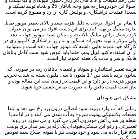
علی رقم تبلیغات و ادعا های بازاریان،جنیون هیوندای و کیا نیست و
اصولا این خودروساز به هیچ وجه یاتاقان 25 و پنجاه تولید نمیکند و
شدیدا عملیات تراشکاری و پولیش کاری را رد و ممنوع کرده است.
با تمام این احوال برخی به دلیل هزینه بسیار بالای تعمیر موتور تمایل
ندارند میلنگ نو تهیه کنند.برای این دست افراد نیز می توان عنوان
کرد ریسک تراش میلنگ بالاست و ممکن است موتور جواب ندهد
ولی مرکز با تهیه تجهیزات سنگین و به روز تراشکاری کامپیوتری در
کارگاه خود،نمونه هایی داشته که موتور جواب داده است و میتوانید
از آن استفاده کنید.اویل پمپ حتما باید عوض شود،ست کامل یاتاقان
ها،پک واشر و مدت یک هفته عموما نیاز است.
هزینه تعمیر استاندارد و سوناتا و اپتیمای یاتاقان زده در صورتی که
شاتون نزده باشند بین 17 ملیون تا سی ملیون بسته به شدت تخریب
موتور هزینه در بر دارد و این قیمت در زمان ثبت این مقاله بوده و
نیاز است قیمت دقیق را به صورت تماس تلفنی جویا شوید.
مشکل فنی هیوندای
زمانی که آب وارد یونیت شود اتصالی درون برد رخ می دهد و ابتدا
قطعات پلاستیکی یونیت شروع به آب شدن می کنند و در ادامه با
شعله ور شدن آتش خودروی آتش می گیرد و می سوزد.در روند
تعمیراتی و رفع این مشکل،هیوندای یک رله بر سر مدار برق یونیت
abs قرار داده می شود و خود یونیت نیز با نمونه اصلاح شده تعویض
می گردد.