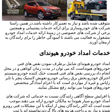
متوقف شده باشد و نیاز به تعمیرکار داشته باشد.در همین راستا
شرکت های خودروسازی برای ارائه خدمات پشتیبانی و همچنین
برخی از شرکت های خصوصی در زمینۀ ارائه خدمات امداد خودرو
مشغول به فعالیت می باشند تا آسودگی خاطر را برای رانندگان به
ارمغان آورند.
خدمات امداد خودرو هیوندای
امداد خودرو هیوندای شامل برطرف نمودن نقص های فنی
خودروهای هیونداست که می توان در مدت زمان کوتاهی و در محل
انجام داد.بررسی نقص های فنی قسمت خنک کننده خودرو،سیستم
احتراق خودرو،بخش برق رسانی خودرو،تعویض لاستیک پنچر با تایر
زاپاس و غیره از مواردی است که با اعزام امدادگر متخصص
خودروهای هیوندا می توانند رفع مشکل نمایند.
با افزایش سطح آگاهی رانندگان نسبت به خدماتی که شرکت های
امداد خودرو سیار هیوندا به مالکان خودرو ارائه می دهند،موجب
شده است که اکثر رانندگان پیش از اینکه با این مشکلات فنی روبرو
شوند و نیاز به پرداخت هزینه های بالا گردند،توانسته اند با ثبت