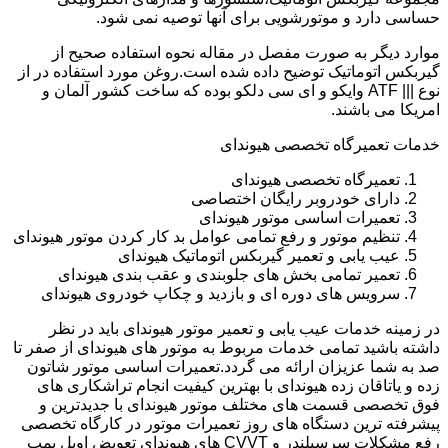
حساسی دارد و موتورشویی برای آنها توصیه نمی شود.
موارد دیگر به صورت مفصل در مقاله نحوه استفاده صحیح از
گیربکس اتوماتیک توضیح داده شده است.روغن مورد استفاده در از
نوع ||| ATF وایکو و ای سی دلکو بوده که ساخت کشور آلمان و
امریکا می باشند.
خدمات تعمیرگاه تخصصی هیوندای
تعمیرگاه تخصصی هیوندای
دارای خودروبر رایگان اختصاصی
تعمیرات اساسی موتور هیوندای
تنظیم موتور و رفع تمامی عوامل بد کار کردن موتور هیوندای
عیب یابی و تعمیر گیربکس اتوماتیک هیوندای
تعمیر تمامی بخش های جلوبندی و عقب بندی هیوندای
سرویس های دوره ای و بازدید و چکاپ خودروی هیوندای
در زمینه خدمات عیب یابی و تعمیر موتور هیوندای باید در نظر
داشته باشید تمامی خدمات مربوط به موتور های هیوندای از صفر تا
صد به شما عزیزان ارائه می گردد.تعمیرات اساسی موتور شاتون
زده و یاتاقان زده هیوندای با بهترین کیفیت انجام تراشکاری های
فوق تخصصی قسمت های مختلف موتور هیوندای با جدیدترین و
پیشرفته ترین دستگاه های روز تعمیرات موتور در کارگاه تخصصی
رفع مشکلات سرسیلندر و CVVT های هیوندای تعویض اویل پمپ