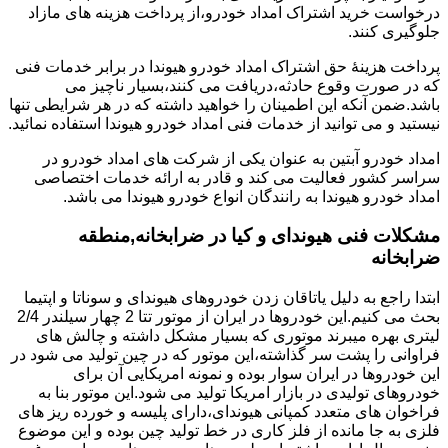
درخواست خرید اشتراک امداد خودرو،از پرداخت هزینه های مازاد
جلوگیری کنند.
پرداخت هزینۀ حق اشتراک امداد خودرو هیوندا در برابر خدمات فنی
که در صورت وقوع حادثه،دریافت می کنند،بسیار ناچیز می
باشد.ضمن آنکه این اطمینان را خواهید داشته که در هر شرایطی تنها
نیستید و می توانید از خدمات فنی امداد خودرو هیوندا استفاده نمائید.
امداد خودرو آبتین به عنوان یکی از شرکت های امداد خودرو در
سراسر کشور فعالیت می کند و قادر به ارائه خدمات اختصاصی
امداد خودرو هیوندا به رانندگان انواع خودرو هیوندا می باشد.
مشکلات فنی هیوندای و کیا در ضرابخانه,منطقه
ضرابخانه
ابتدا راجع به دلیل یاتاقان زدن خودروهای هیوندای و سوناتا و اپتیما
بحث می کنیم.این خودروها در ایران از موتور تتا 2 چهار سیلندر 2/4
لیتری بهره میبرند موتوری که بسیار مشکل داشته و چالش های
فراوانی را پشت سر گذاشته،این موتور که در چین تولید می شود در
این خودروها در ایران سوار بوده و نمونه امریکایی آن برای
خودروهای تولیدی در بازار امریکا تولید می شود.این موتور بنا به
فراخوان های متعدد کمپانی هیوندای،دارای پلیسه و خورده ریز های
فلزی به جا مانده از فلز کاری در خط تولید چین بوده و این موضوع