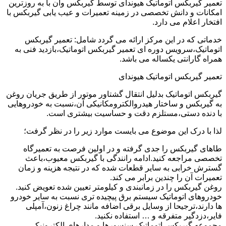
تعمیر گیربکس اتوماتیک هیوندای توسط گیربکس وان با به روزترین
امکانات و دانش تخصصی در زمینه تعمیرات و عیب یابی گیربکس با
افتخار اعلام می دارد.
خدماتی که در این مرکز ارائه می گردد شامل: تعمیر گیربکس
اتوماتیک،سرویس دوره ای تعمیر گیربکس اتوماتیک،بازدید فنی به
همراه گارانتی یکساله می باشد.
تعمیر گیربکس اتوماتیک هیوندای
گیربکس اتوماتیک بدلیل انتقال گشتاور موتور از طریق جریان روغن
به گیربکس و ساختار هیدروالکترومکانیکی آن،نسبت به خودروهایی
با دنده دستی،مستلزم دقت و حساسیت بیشتری است.
لذا با درک این موضوع می بایست موارد زیر را در نظر گرفت؛
طاهای گیربکس را جدی گرفته و در اولین فرصت به تعمیرگاه
تخصصی مراجعه کنید.ادامه رانندگی با گیربکس معیوب،باعث
گسترش خرابی به سایر قطعات شده که در نتیجه هزینه و زمان
تعمیرات آن را چندین برابر می کند.
روغن گیربکس را در زمانبندی و کیلومتر تعیین شده تعویض کنید.
خودروهای اتوماتیک سیستم برق پیچیده تری نسبت به سایر خودرو
ها دارند،ترجیحا از وسایل برقی اضافه مانند چراغ زنون،آمپلی
فایر،دزدگیر متفرقه و … استفاده نکنید.
مجموعه گیربکس اتوماتیک،سنسورها و مدارهای الکترونیکی