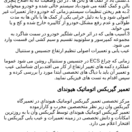
1.نشتی باد از کمک ها و بالن ها : در این وضعیت که به اصلاح پنچری
بالن و کمک گفته می شود،باد سیستم خالی شده و خودرو میخوابد.
2.به هم ریختن تنظیمات سیستم،زمانی که خودرو دچار تعمیرات غیر
اصولی شود و یا به دلیل خرابی یکی از کمک ها یا بالن ها به مدت
طولانی و عدم رفع مشکل،خودرو از کالیبره خارج شده و کج و یا
می خوابد.
3.آسیب هایی که در اثر خرابی شلگیر خودرو در سمت شاگرد به
مجموعه کمپرسور و سلونویید تقسیم و سیم کشی این قسمت وارد
می شود.
عیب یابی و تعمیرات اصولی تنظیم ارتفاع جنسیس و سنتنیال
زمانی که چراغ ECS در جنسیس و سنتنیال روشن می شود عموما
عملکرد دکمه های تغییر ارتفاع از کار می افتد،برای شناسایی عیب
و تعمیر آن باید با دیاگ های تخصصی ابتدا مورد را بررسی کرده و
سپس اقدام به تست های فیزیکی نمایید.
تعمیر گیربکس اتوماتیک هیوندای
مرکز تخصصی تعمیر گیربکس اتوماتیک هیوندای در تعمیرگاه
گیربکس وان زیر نظر متخصصین مجرب و کارآزموده
تعمیر گیربکس اتوماتیک هیوندای توسط گیربکس وان با به روزترین
امکانات و دانش تخصصی در زمینه تعمیرات و عیب یابی گیربکس با
افتخار اعلام می دارد.